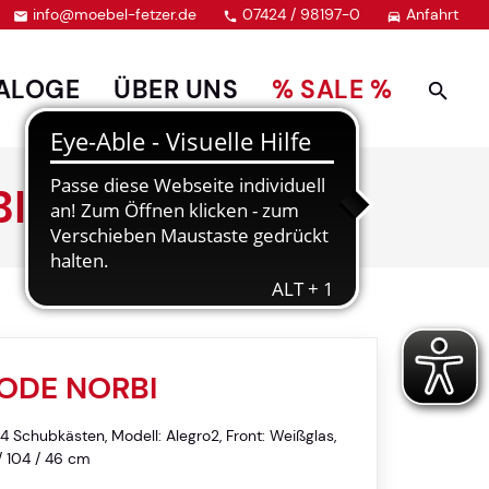
info@moebel-fetzer.de
07424 / 98197-0
Anfahrt



ALOGE
ÜBER UNS
% SALE %
I
ODE NORBI
 Schubkästen, Modell: Alegro2, Front: Weißglas,
/ 104 / 46 cm