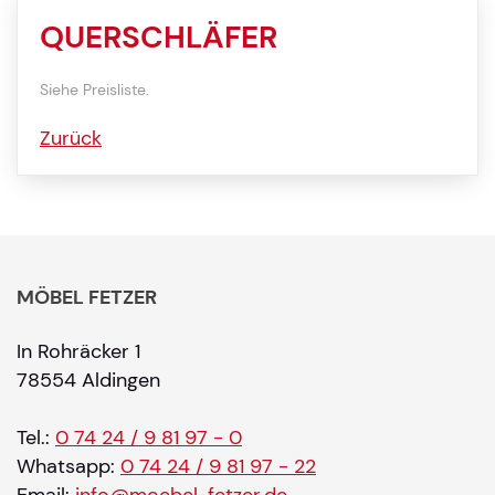
QUERSCHLÄFER
Siehe Preisliste.
Zurück
MÖBEL FETZER
In Rohräcker 1
78554 Aldingen
Tel.:
0 74 24 / 9 81 97 - 0
Whatsapp:
0 74 24 / 9 81 97 - 22
Email:
info@moebel-fetzer.de