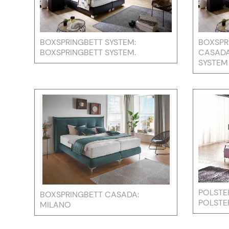
BOXSPRINGBETT SYSTEM:
BOXSPR
BOXSPRINGBETT SYSTEM.
CASADA
SYSTEM
POLSTE
BOXSPRINGBETT CASADA:
POLSTE
MILANO