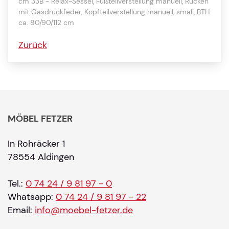
cm 33B - Relax-Sessel, Fußteilverstellung manuell, Rücken
mit Gasdruckfeder, Kopfteilverstellung manuell, small, BTH
ca. 80/90/112 cm
Zurück
MÖBEL FETZER
In Rohräcker 1
78554 Aldingen
Tel.:
0 74 24 / 9 81 97 - 0
Whatsapp:
0 74 24 / 9 81 97 - 22
Email:
info@moebel-fetzer.de