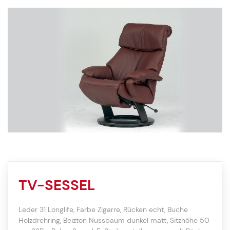
TV-SESSEL
Leder 31 Longlife, Farbe Zigarre, Rücken echt, Buche
Holzdrehring, Beizton Nussbaum dunkel matt, Sitzhöhe 50