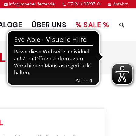
info@moebel-fetzer.de
07424 / 98197-0
Anfahrt



ALOGE
ÜBER UNS
% SALE %
L
L