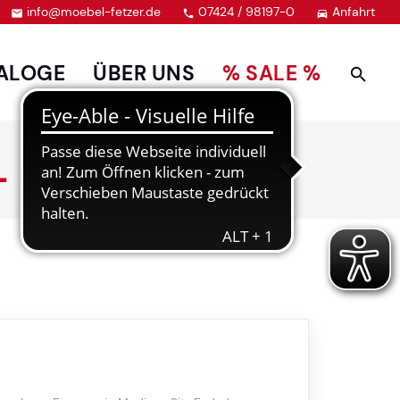
info@moebel-fetzer.de
07424 / 98197-0
Anfahrt



ALOGE
ÜBER UNS
% SALE %
L