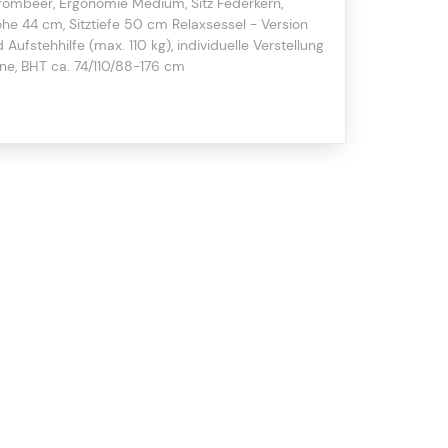
brombeer, Ergonomie Medium, Sitz Federkern,
öhe 44 cm, Sitztiefe 50 cm Relaxsessel - Version
Aufstehhilfe (max. 110 kg), individuelle Verstellung
ne, BHT ca. 74/110/88-176 cm