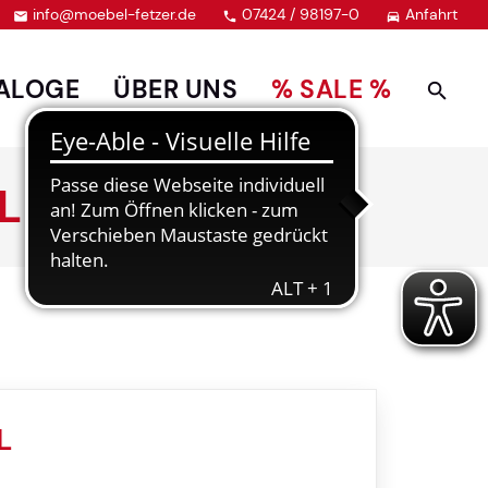
info@moebel-fetzer.de
07424 / 98197-0
Anfahrt



ALOGE
ÜBER UNS
% SALE %
L
L