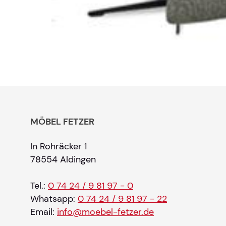
MÖBEL FETZER
In Rohräcker 1
78554 Aldingen
Tel.:
0 74 24 / 9 81 97 - 0
Whatsapp:
0 74 24 / 9 81 97 - 22
Email:
info@moebel-fetzer.de