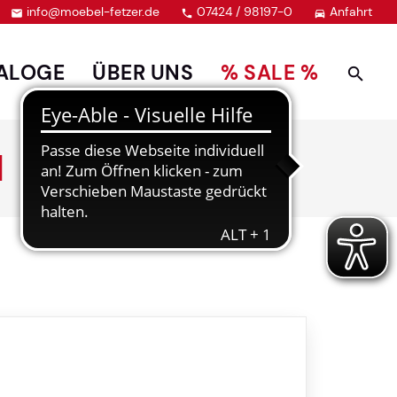
info@moebel-fetzer.de
07424 / 98197-0
Anfahrt



ALOGE
ÜBER UNS
% SALE %
I