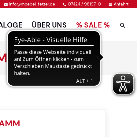
info@moebel-fetzer.de
07424 / 98197-0
Anfahrt



ALOGE
ÜBER UNS
% SALE %
AMM
RAMM