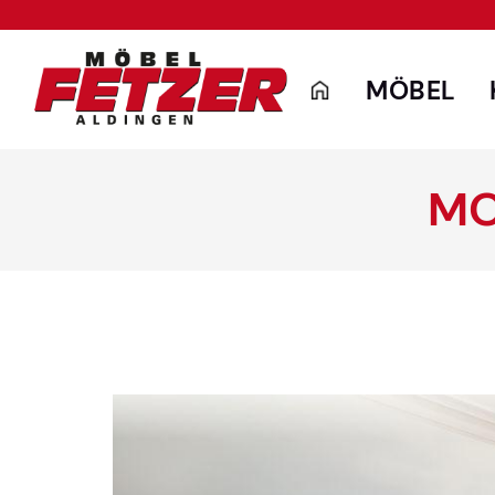
MÖBEL
MO