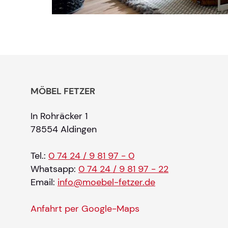
MÖBEL FETZER
In Rohräcker 1
78554 Aldingen
Tel.:
0 74 24 / 9 81 97 - 0
Whatsapp:
0 74 24 / 9 81 97 - 22
Email:
info@moebel-fetzer.de
Anfahrt per Google-Maps