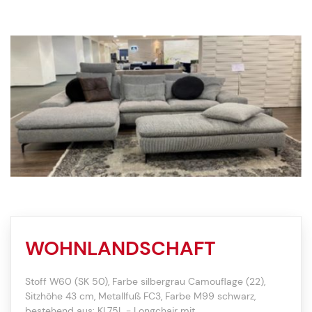
WOHNLANDSCHAFT
Stoff W60 (SK 50), Farbe silbergrau Camouflage (22),
Sitzhöhe 43 cm, Metallfuß FC3, Farbe M99 schwarz,
bestehend aus: KL75L - Longchair mit