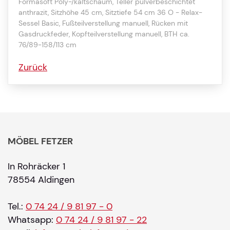
Formasoft Poly-/kaltschaum, Teller pulverbeschichtet
anthrazit, Sitzhöhe 45 cm, Sitztiefe 54 cm 36 O - Relax-
Sessel Basic, Fußteilverstellung manuell, Rücken mit
Gasdruckfeder, Kopfteilverstellung manuell, BTH ca.
76/89-158/113 cm
Zurück
MÖBEL FETZER
In Rohräcker 1
78554 Aldingen
Tel.:
0 74 24 / 9 81 97 - 0
Whatsapp:
0 74 24 / 9 81 97 - 22