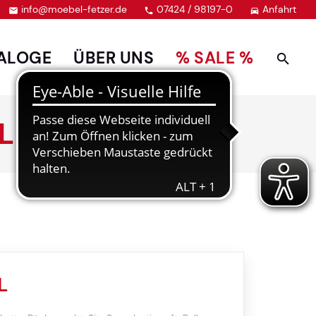
info@moebel-fetzer.de
07424 / 98197-0
Anfahrt



ALOGE
ÜBER UNS
% SALE %
L
L