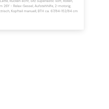
Latte, Rücken echt, Sitz Superlastic soft, Rollen,
cm 26Y - Relax-Sessel, Aufstehhilfe, 2-motorig,
ektrisch, Kopfteil manuell, BTH ca. 67/84-152/84 cm