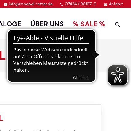
info@moebel-fetzer.de
07424 / 98197-0
Anfahrt



ALOGE
ÜBER UNS
% SALE %
L
L