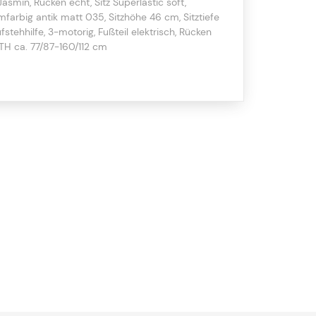
Jasmin, Rücken echt, Sitz Superlastic soft,
farbig antik matt 035, Sitzhöhe 46 cm, Sitztiefe
stehhilfe, 3-motorig, Fußteil elektrisch, Rücken
 BTH ca. 77/87-160/112 cm