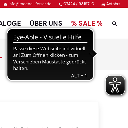
info@moebel-fetzer.de
07424 / 98197-0
Anfahrt



ALOGE
ÜBER UNS
% SALE %
L