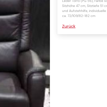
Leder Torro (PG 56), Farbe sc
Sitzhöhe 47 cm, Sitztiefe 51 
und Aufstehhilfe, individuell
ca. 72/109/82-182 cm
Zurück