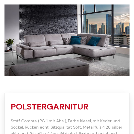
POLSTERGARNITUR
Stoff Comora (PG 1 mit Abs.), Farbe kiesel, mit Keder und
Sockel, Rücken echt, Sitzqualität Soft, Metallfuß 4.26 silber
glänzend, Sitzhöhe 47cm, Sitztiefe 56-75cm, bestehend