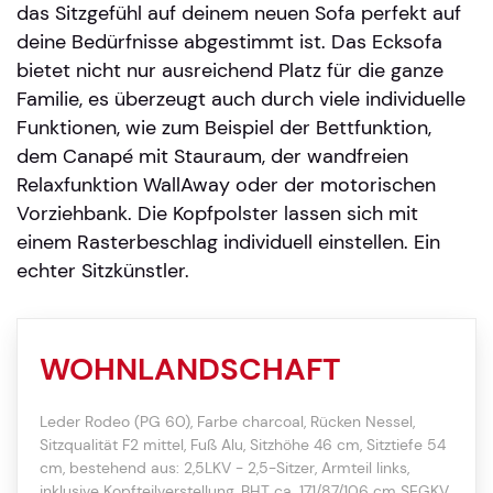
das Sitzgefühl auf deinem neuen Sofa perfekt auf
deine Bedürfnisse abgestimmt ist. Das Ecksofa
bietet nicht nur ausreichend Platz für die ganze
Familie, es überzeugt auch durch viele individuelle
Funktionen, wie zum Beispiel der Bettfunktion,
dem Canapé mit Stauraum, der wandfreien
Relaxfunktion WallAway oder der motorischen
Vorziehbank. Die Kopfpolster lassen sich mit
einem Rasterbeschlag individuell einstellen. Ein
echter Sitzkünstler.
WOHNLANDSCHAFT
Leder Rodeo (PG 60), Farbe charcoal, Rücken Nessel,
Sitzqualität F2 mittel, Fuß Alu, Sitzhöhe 46 cm, Sitztiefe 54
cm, bestehend aus: 2,5LKV - 2,5-Sitzer, Armteil links,
inklusive Kopfteilverstellung, BHT ca. 171/87/106 cm SEGKV