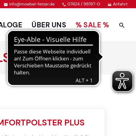
info@moebel-fetzer.de
07424 / 98197-0
Anfahrt



ALOGE
ÜBER UNS
% SALE %
STER PLUS
MFORTPOLSTER PLUS