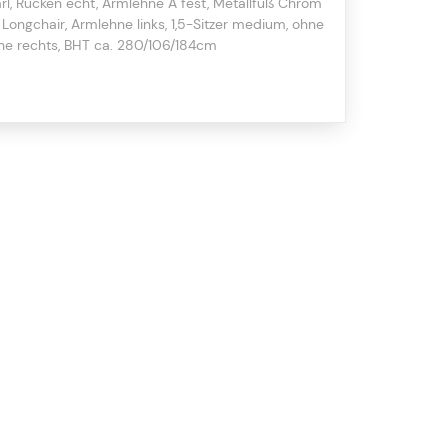
arl, Rücken echt, Armlehne A fest, Metallfuß Chrom
ongchair, Armlehne links, 1,5-Sitzer medium, ohne
hne rechts, BHT ca. 280/106/184cm