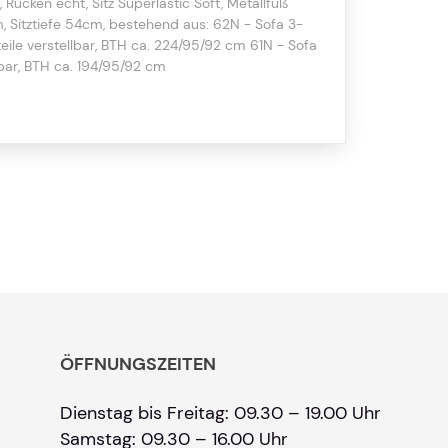
 Rücken echt, Sitz Superlastic Soft, Metallfuß
m, Sitztiefe 54cm, bestehend aus: 62N - Sofa 3-
enteile verstellbar, BTH ca. 224/95/92 cm 61N - Sofa
llbar, BTH ca. 194/95/92 cm
ÖFFNUNGSZEITEN
Dienstag bis Freitag: 09.30 – 19.00 Uhr
Samstag: 09.30 – 16.00 Uhr