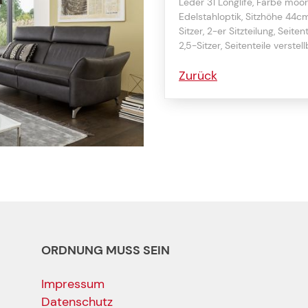
Leder 31 Longlife, Farbe moor,
Edelstahloptik, Sitzhöhe 44c
Sitzer, 2-er Sitzteilung, Seit
2,5-Sitzer, Seitenteile verste
Zurück
ORDNUNG MUSS SEIN
Impressum
Datenschutz