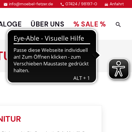
info@moebel-fetzer.de
07424 / 98197-0
Anfahrt



ALOGE
ÜBER UNS
% SALE %
TUR
NITUR