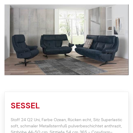
SESSEL
Stoff 24 Q2 Uni, Farbe Ozean, Rücken echt, Sitz Superlastic
soft, schmaler Metallsternfuß pulverbeschichtet anthrazit,
Sitzhöhe 44-50 cm, Sitztiefe 54 cm 36S - Cosyform-