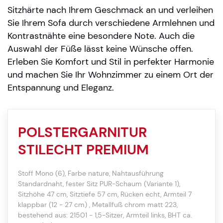
Sitzhärte nach Ihrem Geschmack an und verleihen
Sie Ihrem Sofa durch verschiedene Armlehnen und
Kontrastnähte eine besondere Note. Auch die
Auswahl der Füße lässt keine Wünsche offen.
Erleben Sie Komfort und Stil in perfekter Harmonie
und machen Sie Ihr Wohnzimmer zu einem Ort der
Entspannung und Eleganz.
POLSTERGARNITUR
STILECHT PREMIUM
Stoff Mono (6), Farbe nature, Nahtausführung
Standardnaht, fester Sitz PUR-Schaum (Variante 1),
Sitzhöhe 47 cm, Sitztiefe 57 cm, Rücken echt, Armteil 7
klappbar (12 - 27 cm) , Metallfuß chrom matt 223,
bestehend aus: 21501 - 1,5-Sitzer, Armteil links, BHT ca.