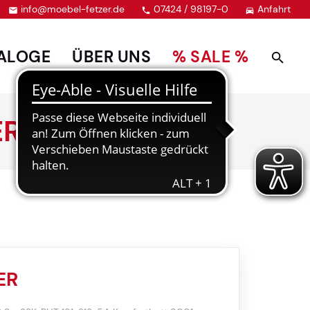
info@moebel-fetzer.de
07424 / 98197-0
Anfahrt



ALOGE
ÜBER UNS
% SALE %
ER
ER