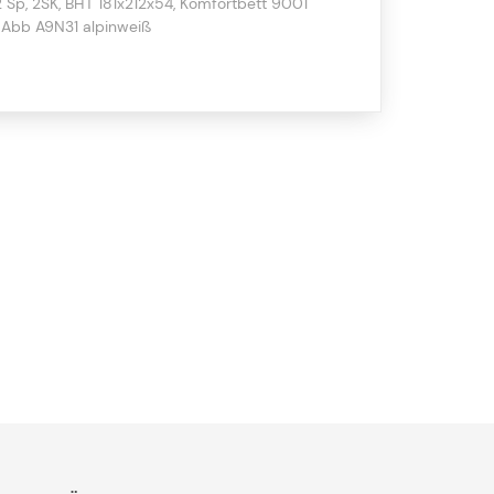
 2 Sp, 2SK, BHT 181x212x54, Komfortbett 9001
 Abb A9N31 alpinweiß