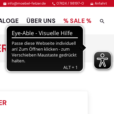
info@moebel-fetzer.de
07424 / 98197-0
Anfahrt



ALOGE
ÜBER UNS
% SALE %
ER
ER