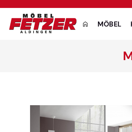
MÖBEL
M