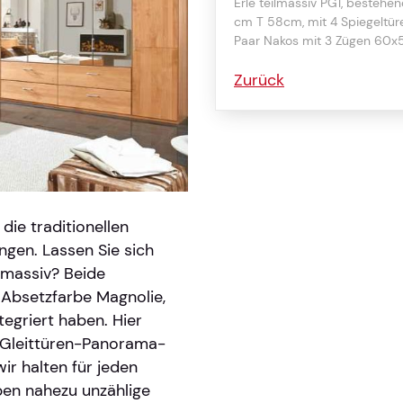
Erle teilmassiv PG1, bestehe
cm T 58cm, mit 4 Spiegeltü
Paar Nakos mit 3 Zügen 60
Zurück
ie traditionellen
ngen. Lassen Sie sich
ilmassiv? Beide
r Absetzfarbe Magnolie,
tegriert haben. Hier
h-Gleittüren-Panorama-
r halten für jeden
en nahezu unzählige