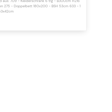
nd aus: 709 - Kleiderschrank 6 trg - B300cm H216
ren 275 - Doppelbett 180x200 - BSH 53cm 633 - 1
x53x42cm