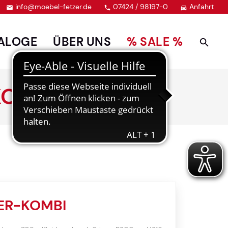
info@moebel-fetzer.de
07424 / 98197-0
Anfahrt



ALOGE
ÜBER UNS
% SALE %
KOMBI
ER-KOMBI