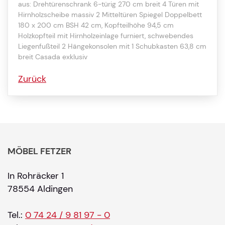
aus: Drehtürenschrank 6-türig 270 cm breit 4 Türen mit
Hirnholzscheibe massiv 2 Mitteltüren Spiegel Doppelbett
180 x 200 cm BSH 42 cm, Kopfteilhöhe 94,5 cm
Holzkopfteil mit Hirnholzeinlage furniert, schwebendes
Liegenfußteil 2 Hängekonsolen mit 1 Schubkasten 63,8 cm
breit Casada exklusiv
Zurück
MÖBEL FETZER
In Rohräcker 1
78554 Aldingen
Tel.:
0 74 24 / 9 81 97 - 0